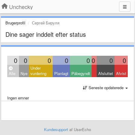
Unchecky
Brugerprofil
Сергей Бируля
Dine sager inddelt efter status
0
0
0
0
0
0
0
0
Under
Alle
Nye
vurdering
Planlagt
Påbegyndt
Afsluttet
Afvist
Seneste opdaterede
Ingen emner
Kundesupport
af UserEcho