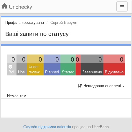
Unchecky
Профіль користувача
Сергей Бируля
Ваші запити по статусу
0
0
0
0
0
0
0
0
Under
Всі
Нові
review
Planned
Started
Завершено
Відхилено
Нещодавно оновлені
Немає тем
Служба підтримки клієнтів
працює на UserEcho