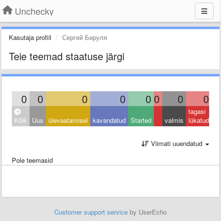
Unchecky
Kasutaja profiil
Сергей Бируля
Teie teemad staatuse järgi
0
0
0
0
0
0
0
0
tagasi
Kõik
Uus
ülevaatamisel
kavandatud
Started
valmis
lükatud
Viimati uuendatud
Pole teemasid
Customer support service
by UserEcho