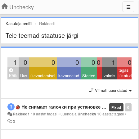
Unchecky
Kasutaja profiil
Rakleed1
Teie teemad staatuse järgi
1
0
0
0
0
0
1
0
tagasi
Kõik
Uus
ülevaatamisel
kavandatud
Started
valmis
lükatud
Viimati uuendatud
Не снимает галочки при установке Kaspersky Total Security
Fixed
0
Rakleed1
10 aastat tagasi
•
uuendaja
Unchecky
10 aastat tagasi
•
2