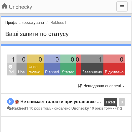
Unchecky
Профіль користувача
Rakleed1
Ваші запити по статусу
1
0
0
0
0
0
1
0
Under
Всі
Нові
review
Planned
Started
Завершено
Відхилено
Нещодавно оновлені
Не снимает галочки при установке Kaspersky Total Security
Fixed
0
Rakleed1
10 років тому
•
оновлено
Unchecky
10 років тому
•
2