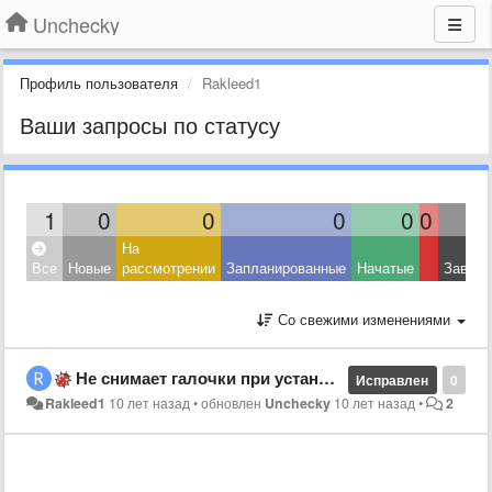
Unchecky
Профиль пользователя
Rakleed1
Ваши запросы по статусу
1
0
0
0
0
0
На
Все
Новые
рассмотрении
Запланированные
Начатые
Завер
Со свежими изменениями
Не снимает галочки при установке Kaspersky Total Security
Исправлен
0
Rakleed1
10 лет назад
•
обновлен
Unchecky
10 лет назад
•
2