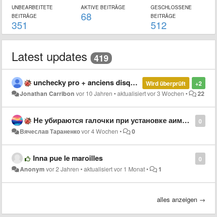
UNBEARBEITETE
AKTIVE BEITRÄGE
GESCHLOSSENE
68
BEITRÄGE
BEITRÄGE
351
512
Latest updates
419
unchecky pro + anciens disques durs externes impossibles à formater
Wird überprüft
+2
Jonathan Carribon
vor 10 Jahren
•
aktualisiert
vor 3 Wochen
•
22
Не убираются галочки при установке аимп aimp
0
Вячеслав Тараненко
vor 4 Wochen
•
0
Inna pue le maroilles
0
Anonym
vor 2 Jahren
•
aktualisiert
vor 1 Monat
•
1
alles anzeigen →