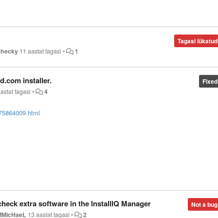
Tagasi lükatud
hecky
11 aastat tagasi
•
1
.com installer.
Fixed
aastat tagasi
•
4
75864009.html
heck extra software in the InstallIQ Manager
Not a bug
MMicHaeL
13 aastat tagasi
•
2