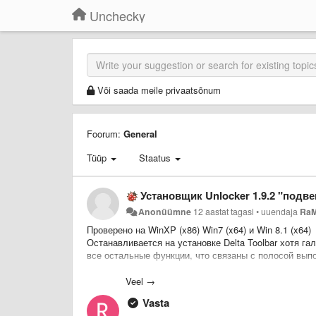
Unchecky
Või saada meile privaatsõnum
Foorum:
General
Tüüp
Staatus
Установщик Unlocker 1.9.2 "под
Anonüümne
12 aastat tagasi
•
uuendaja
Ra
Проверено на WinXP (x86) Win7 (x64) и Win 8.1 (х64)
Останавливается на установке Delta Toolbar хотя га
все остальные функции, что связаны с полосой выпо
вызвать можно...)
Veel →
Vasta