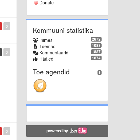
Donate
0
Kommuuni statistika
2872
Inimesi
1083
Teemad
1887
Kommentaarid
0
1874
Hääled
Toe agendid
1
0