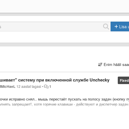
Lisa 
Enim hääli saa
вешивает" систему при включенной службе Unchecky
Fixed
MMicHaeL
12 aastat tagasi
•
1
лочки исправно снял.. мышь перестаёт пускать на полосу задач (кнопку п
лнять запрещает!, хотя горячие клавиши - действуют и диспетчер задач