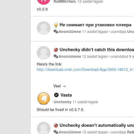
RaMMicHaeL
12 aastat tagasi
v0.2.9
Не снимает при утановке плеера
Anonüümne
11 aastat tagasi
•
uuendaja
Unc
Unchecky didn't catch this download
Anonüümne
12 aastat tagasi
•
uuendatud
9 
Here's the link:
http://download.cnet.com/Download-App/3000-18513_4-
I'm using win8.1 64 bit
Veel →
Vasta
Unchecky
11 aastat tagasi
Should be fixed in v0.3.7.5
.
Unchecky doesn't automatically unc
Anonüümne
13 aastat tagasi
•
uuendaja
Ra