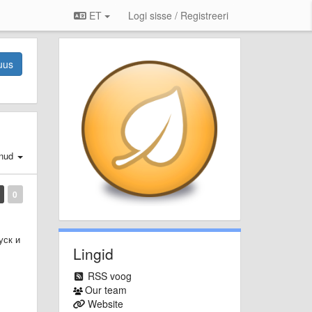
ET
Logi sisse / Registreeri
uus
nud
0
уск и
Lingid
RSS voog
Our team
Website