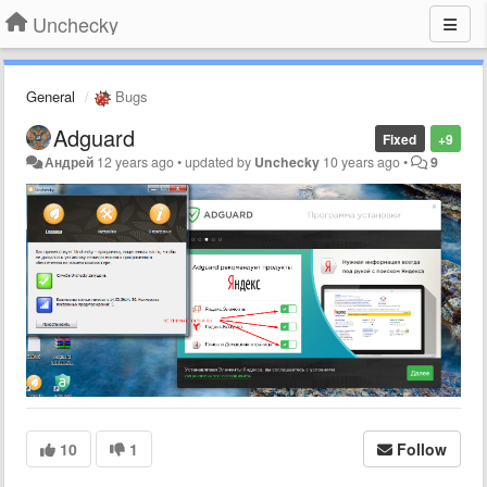
Unchecky
General
Bugs
Adguard
Fixed
+9
Андрей
12 years ago
•
updated by
Unchecky
10 years ago
•
9
10
1
Follow