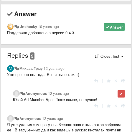
Answer
Unchecky
10 years ago
Answer
Поддержка добавлена в версии 0.4.3.
Replies
9
Oldest first
Михась Грыу
12 years ago
Уже прошло полгода. Воз и ныне там. :(
|
Anonymous
12 years ago
-1
Юзай Ad Muncher Бро - Тоже самое, но лучше!
|
Anonymous
12 years ago
Я уже удалил эту прогу она беспантовая стала автор забросил
ее ! В зарубежных да и как видешь в руских инсталах почти ни