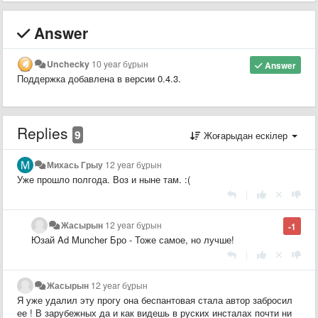
Answer
Unchecky
10 year бұрын
Answer
Поддержка добавлена в версии 0.4.3.
Replies
9
Жоғарыдан ескілер
Михась Грыу
12 year бұрын
Уже прошло полгода. Воз и ныне там. :(
|
Жасырын
12 year бұрын
-1
Юзай Ad Muncher Бро - Тоже самое, но лучше!
|
Жасырын
12 year бұрын
Я уже удалил эту прогу она беспантовая стала автор забросил
ее ! В зарубежных да и как видешь в руских инсталах почти ни