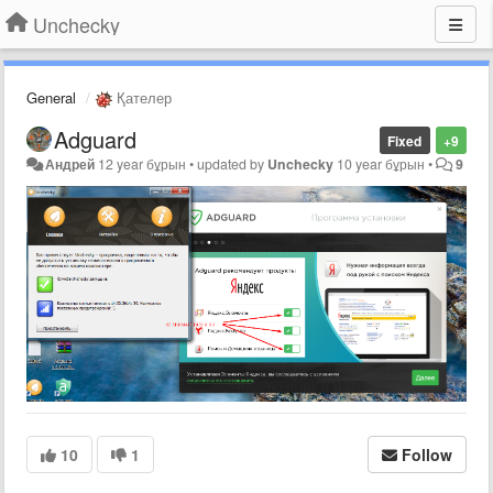
Unchecky
General
Қателер
Adguard
Fixed
+9
Андрей
12 year бұрын
•
updated by
Unchecky
10 year бұрын
•
9
10
1
Follow