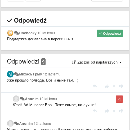
Odpowiedź
Unchecky
10 lat temu
Odpowiedź
Поддержка добавлена в версии 0.4.3.
Odpowiedzi
9
Zacznij od najstarszych
Михась Грыу
12 lat temu
Уже прошло полгода. Воз и ныне там. :(
|
Anonim
12 lat temu
-1
Юзай Ad Muncher Бро - Тоже самое, но лучше!
|
Anonim
12 lat temu
Я уже удалил эту прогу она беспантовая стала автор забросил