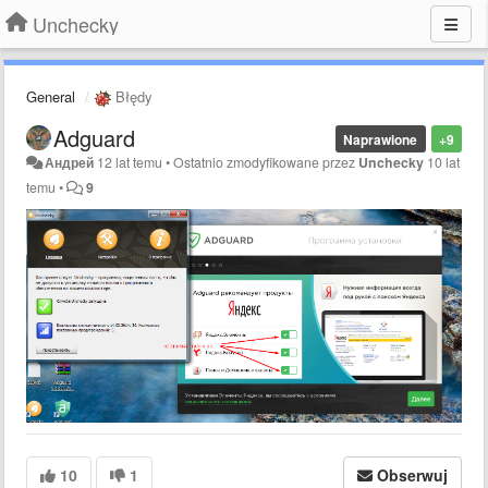
Unchecky
General
Błędy
Adguard
Naprawione
+9
Андрей
12 lat temu
•
Ostatnio zmodyfikowane przez
Unchecky
10 lat
temu
•
9
10
1
Obserwuj