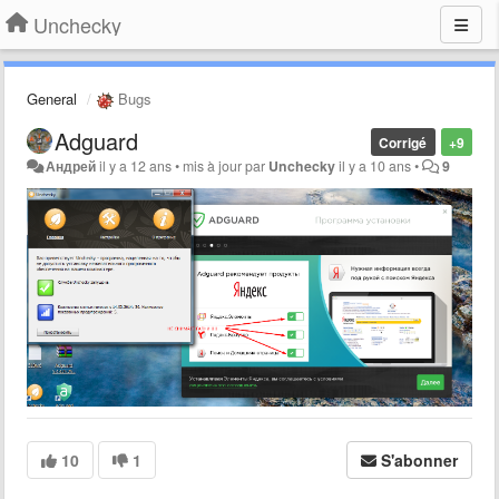
Unchecky
General
Bugs
Adguard
Corrigé
+9
Андрей
il y a 12 ans
•
mis à jour par
Unchecky
il y a 10 ans
•
9
10
1
S'abonner