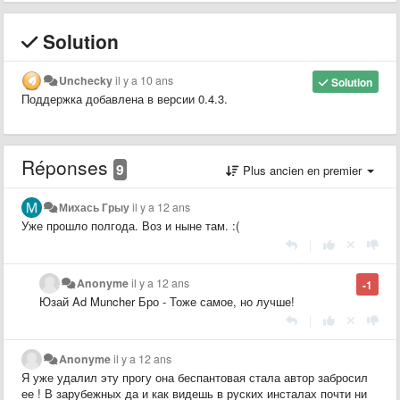
Solution
Unchecky
il y a 10 ans
Solution
Поддержка добавлена в версии 0.4.3.
Réponses
9
Plus ancien en premier
Михась Грыу
il y a 12 ans
Уже прошло полгода. Воз и ныне там. :(
|
Anonyme
il y a 12 ans
-1
Юзай Ad Muncher Бро - Тоже самое, но лучше!
|
Anonyme
il y a 12 ans
Я уже удалил эту прогу она беспантовая стала автор забросил
ее ! В зарубежных да и как видешь в руских инсталах почти ни