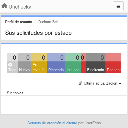
Unchecky
Perfil de usuario
Durham Bell
Sus solicitudes por estado
0
0
0
0
0
0
0
0
En
Todo
Nuevo
revisión
Planeado
Iniciado
Finalizado
Rechazado
Última actualización
Sin topics
Servicio de atención al cliente
por UserEcho