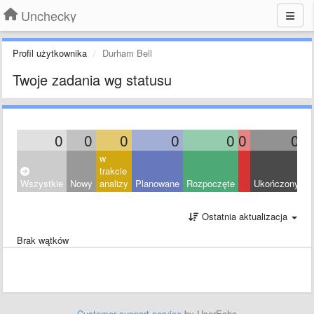
Unchecky
Profil użytkownika
Durham Bell
Twoje zadania wg statusu
0
0
0
0
0
0
0
w
trakcie
Wszystkie
Nowy
analizy
Planowane
Rozpoczęte
Ukończony
O
Ostatnia aktualizacja
Brak wątków
Customer support service
by UserEcho