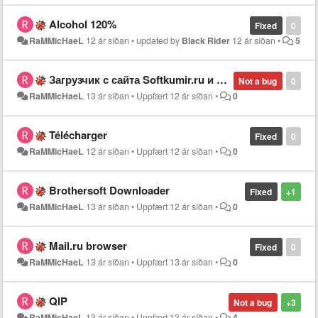
Alcohol 120%
Fixed
0
RaMMicHaeL
12 ár síðan
•
updated by
Black Rider
12 ár síðan
•
5
Загрузчик с сайта Softkumir.ru и подобных
Not a bug
0
RaMMicHaeL
13 ár síðan
•
Uppfært
12 ár síðan
•
0
Télécharger
Fixed
0
RaMMicHaeL
12 ár síðan
•
Uppfært
12 ár síðan
•
0
Brothersoft Downloader
Fixed
+1
RaMMicHaeL
13 ár síðan
•
Uppfært
12 ár síðan
•
0
Mail.ru browser
Fixed
0
RaMMicHaeL
13 ár síðan
•
Uppfært
13 ár síðan
•
0
QIP
Not a bug
+3
RaMMicHaeL
13 ár síðan
•
Uppfært
13 ár síðan
•
4