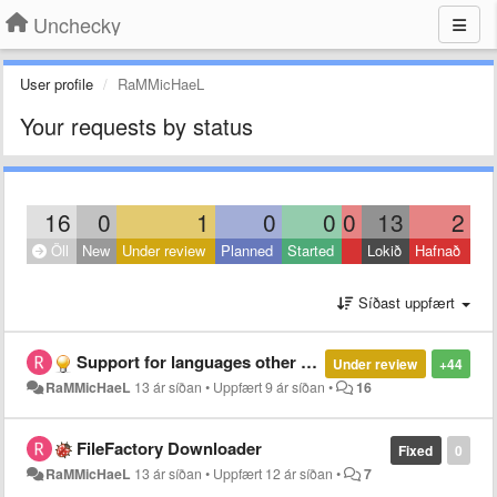
Unchecky
User profile
RaMMicHaeL
Your requests by status
16
0
1
0
0
0
13
2
Öll
New
Under review
Planned
Started
Lokið
Hafnað
Síðast uppfært
Support for languages other than English and Russian is incomplete
Under review
+44
RaMMicHaeL
13 ár síðan
•
Uppfært
9 ár síðan
•
16
FileFactory Downloader
Fixed
0
RaMMicHaeL
13 ár síðan
•
Uppfært
12 ár síðan
•
7