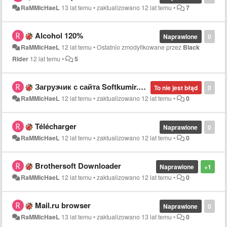
RaMMicHaeL
13 lat temu
•
zaktualizowano
12 lat temu
•
7
Alcohol 120%
Naprawione
0
RaMMicHaeL
12 lat temu
•
Ostatnio zmodyfikowane przez
Black
Rider
12 lat temu
•
5
Загрузчик с сайта Softkumir.ru и подобных
To nie jest błąd
0
RaMMicHaeL
12 lat temu
•
zaktualizowano
12 lat temu
•
0
Télécharger
Naprawione
0
RaMMicHaeL
12 lat temu
•
zaktualizowano
12 lat temu
•
0
Brothersoft Downloader
Naprawione
+1
RaMMicHaeL
12 lat temu
•
zaktualizowano
12 lat temu
•
0
Mail.ru browser
Naprawione
0
RaMMicHaeL
13 lat temu
•
zaktualizowano
13 lat temu
•
0