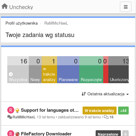
Unchecky
Profil użytkownika
RaMMicHaeL
Twoje zadania wg statusu
16
0
1
0
0
0
13
w
trakcie
Wszystkie
Nowy
analizy
Planowane
Rozpoczęte
Ukończony
O
Ostatnia aktualizacja
Support for languages other than English and Russian is incomplete
W trakcie analizy
+44
RaMMicHaeL
13 lat temu
•
zaktualizowano
9 lat temu
•
16
FileFactory Downloader
Naprawione
0