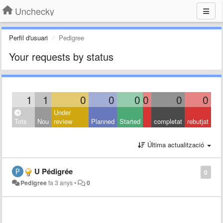
Unchecky
Perfil d'usuari
Pedigree
Your requests by status
1
1
0
0
0
0
0
0
Under
Tots
Nou
review
Planned
Started
completat
rebutjat
Última actualització
U Pédigrée
0
Pedigree
fa 3 anys
•
0