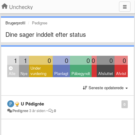
Unchecky
Brugerprofil
Pedigree
Dine sager inddelt efter status
1
1
0
0
0
0
0
0
Under
Alle
Nye
vurdering
Planlagt
Påbegyndt
Afsluttet
Afvist
Seneste opdaterede
U Pédigrée
0
Pedigree
3 år siden
•
0