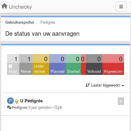
Unchecky
Gebruikersprofiel
Pedigree
De status van uw aanvragen
1
1
0
0
0
0
0
0
Under
Alles
Nieuw
review
Planned
Started
Voltooid
Afgewezen
Laatst bijgewerkt
U Pédigrée
0
Pedigree
3 jaar geleden
•
0