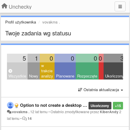
Unchecky
Profil użytkownika
vovakms .
Twoje zadania wg statusu
5
1
0
0
0
0
3
w
trakcie
Wszystkie
Nowy
analizy
Planowane
Rozpoczęte
Ukończony
O
Ostatnia aktualizacja
Option to not create a desktop icon (ярлык на рабочем столе)
Ukończony
+15
vovakms .
12 lat temu
•
Ostatnio zmodyfikowane przez
KiberAndy
2
lat temu
•
14