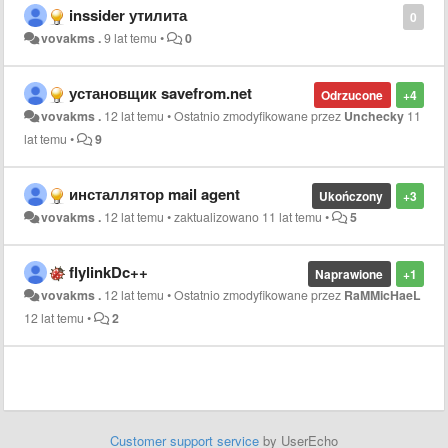
inssider утилита
0
vovakms .
9 lat temu
•
0
установщик savefrom.net
Odrzucone
+4
vovakms .
12 lat temu
•
Ostatnio zmodyfikowane przez
Unchecky
11
lat temu
•
9
инсталлятор mail agent
Ukończony
+3
vovakms .
12 lat temu
•
zaktualizowano
11 lat temu
•
5
flylinkDc++
Naprawione
+1
vovakms .
12 lat temu
•
Ostatnio zmodyfikowane przez
RaMMicHaeL
12 lat temu
•
2
Customer support service
by UserEcho