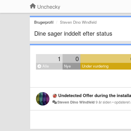
Unchecky
Brugerprofil
Steven Dino Windfeld
Dine sager inddelt efter status
1
0
Alle
Nye
Under vurdering
Undetected Offer during the install
Steven Dino Windfeld
9 år siden
•
opdateret