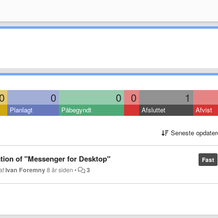
0
0
0
0
1
Planlagt
Påbegyndt
Afsluttet
Afvist
Seneste opdater
ation of "Messenger for Desktop"
Fast
 af
Ivan Foremny
8 år siden
•
3