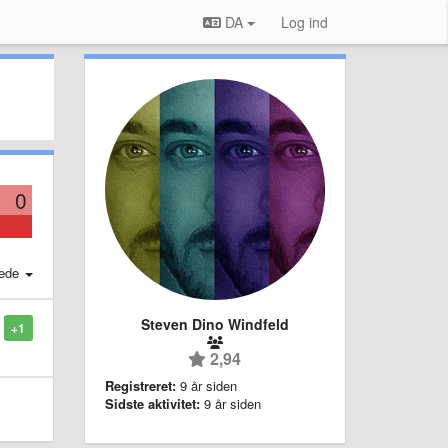
DA
Log ind
0
ede
Steven Dino Windfeld
+1
2,94
Registreret:
9 år siden
Sidste aktivitet:
9 år siden