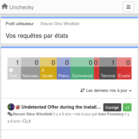
Unchecky
Profil utilisateur
Steven Dino Windfeld
Vos requêtes par états
1
0
0
0
0
0
1
0
À
Tout
Nouveau
l'étude
Prévu
Commencé
Terminé
Écarté
Les derniers mis à jour
Undetected Offer during the installation of "Messenger for Desktop"
Corrigé
+1
Steven Dino Windfeld
il y a 9 ans
•
mis à jour par
Ivan Foremny
il y
a 8 ans
•
3