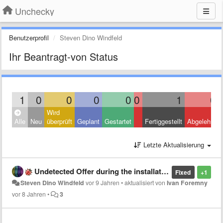
Unchecky
Benutzerprofil
Steven Dino Windfeld
Ihr Beantragt-von Status
1
0
0
0
0
0
1
0
Wird
Alle
Neu
überprüft
Geplant
Gestartet
Fertiggestellt
Abgelehnt
Letzte Aktualisierung
Undetected Offer during the installation of "Messenger for Desktop"
Fixed
+1
Steven Dino Windfeld
vor 9 Jahren
•
aktualisiert von
Ivan Foremny
vor 8 Jahren
•
3