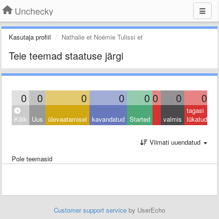
Unchecky
Kasutaja profiil
Nathalie et Noémie Tulissi et
Teie teemad staatuse järgi
0
0
0
0
0
0
0
0
tagasi
Kõik
Uus
ülevaatamisel
kavandatud
Started
valmis
lükatud
Viimati uuendatud
Pole teemasid
Customer support service
by UserEcho