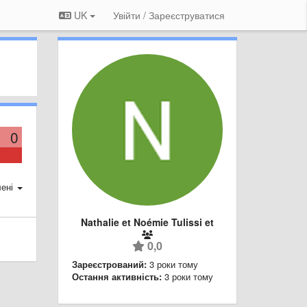
UK
Увійти / Зареєструватися
0
ені
Nathalie et Noémie Tulissi et
0,0
Зареєстрований:
3 роки тому
Остання активність:
3 роки тому