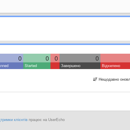
0
0
0
0
anned
Started
Завершено
Відхилено
Нещодавно оновл
тримки клієнтів
працює на UserEcho