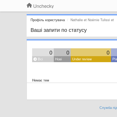
Unchecky
Профіль користувача
Nathalie et Noémie Tulissi et
Ваші запити по статусу
0
0
0
Всі
Нові
Under review
Pl
Немає тем
Служба під