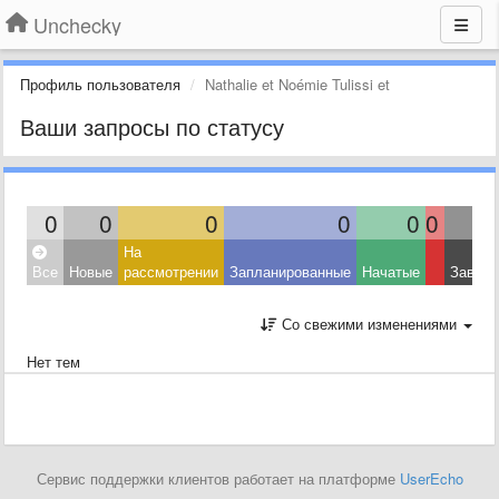
Unchecky
Профиль пользователя
Nathalie et Noémie Tulissi et
Ваши запросы по статусу
0
0
0
0
0
0
На
Все
Новые
рассмотрении
Запланированные
Начатые
Завер
Со свежими изменениями
Нет тем
Сервис поддержки клиентов работает на платформе
UserEcho