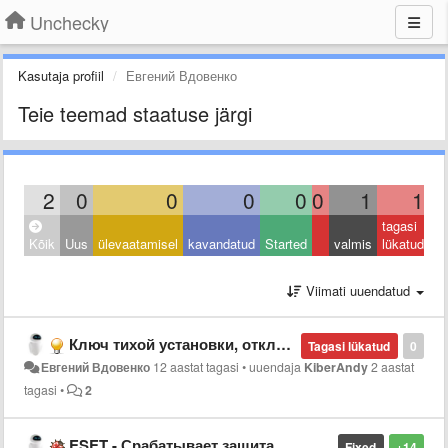
Unchecky
Kasutaja profiil
Евгений Вдовенко
Teie teemad staatuse järgi
2
0
0
0
0
0
1
1
tagasi
Kõik
Uus
ülevaatamisel
kavandatud
Started
valmis
lükatud
Viimati uuendatud
Ключ тихой установки, отключающий показ программы в трее
Tagasi lükatud
0
Евгений Вдовенко
12 aastat tagasi
•
uuendaja
KiberAndy
2 aastat
tagasi
•
2
ESET - Срабатывает защита
Fixed
+14