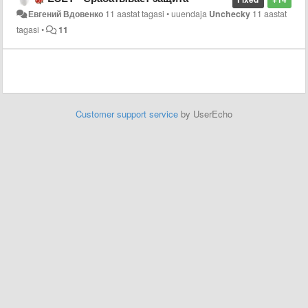
Евгений Вдовенко
11 aastat tagasi
•
uuendaja
Unchecky
11 aastat
tagasi
•
11
Customer support service
by UserEcho