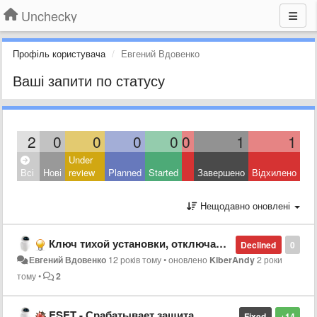
Unchecky
Профіль користувача
Евгений Вдовенко
Ваші запити по статусу
2
0
0
0
0
0
1
1
Under
Всі
Нові
review
Planned
Started
Завершено
Відхилено
Нещодавно оновлені
Ключ тихой установки, отключающий показ программы в трее
Declined
0
Евгений Вдовенко
12 років тому
•
оновлено
KiberAndy
2 роки
тому
•
2
ESET - Срабатывает защита
Fixed
+14