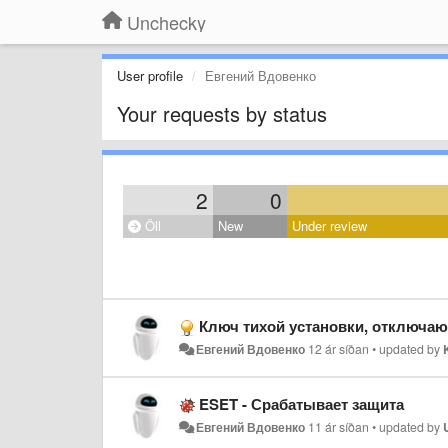
Unchecky
User profile
Евгений Вдовенко
Your requests by status
2
0
Öll
New
Under review
Ключ тихой установки, отключаю
Евгений Вдовенко
12 ár síðan
•
updated by
ESET - Срабатывает защита
Евгений Вдовенко
11 ár síðan
•
updated by