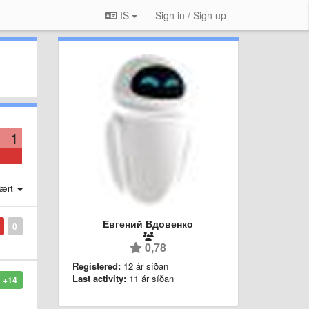
IS
Sign in / Sign up
1
ært
Евгений Вдовенко
0
0,78
Registered:
12 ár síðan
Last activity:
11 ár síðan
+14