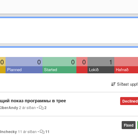
0
0
0
0
1
Planned
Started
Lokið
Hafnað
Síðast uppf
щий показ программы в трее
Declined
KiberAndy
2 ár síðan
•
2
Fixed
Unchecky
11 ár síðan
•
11