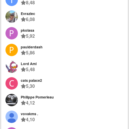
8,48
Evraziec
6,08
pkolasa
5,92
paulderdash
5,86
Lord Ami
5,48
cats palace2
5,30
Philippe Pomerleau
4,12
vovakms .
4,10