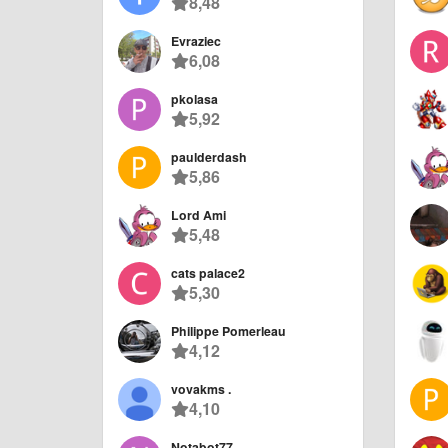
8,48
Evraziec
6,08
pkolasa
5,92
paulderdash
5,86
Lord Ami
5,48
cats palace2
5,30
Philippe Pomerleau
4,12
vovakms .
4,10
Notabot77