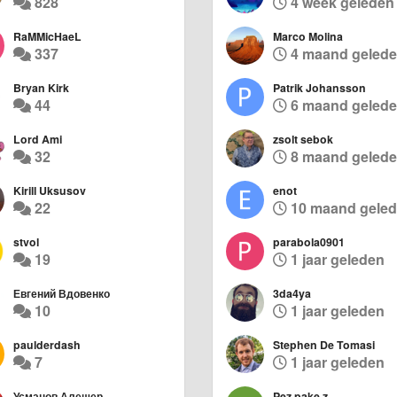
828
4 week geleden
RaMMicHaeL
Marco Molina
337
4 maand geled
Bryan Kirk
Patrik Johansson
44
6 maand geled
Lord Ami
zsolt sebok
32
8 maand geled
Kirill Uksusov
enot
22
10 maand gele
stvol
parabola0901
19
1 jaar geleden
Евгений Вдовенко
3da4ya
10
1 jaar geleden
paulderdash
Stephen De Tomasi
7
1 jaar geleden
Усманов Алешер
Pez pake z