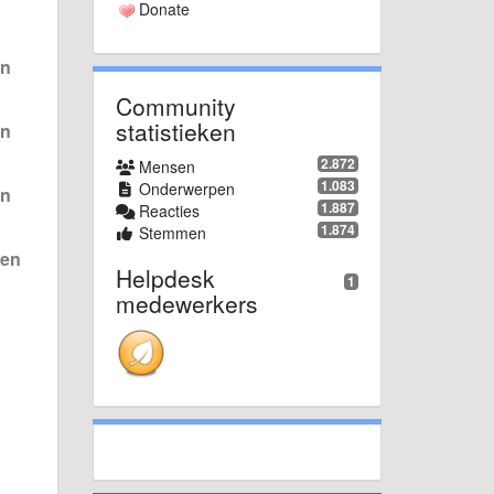
Donate
en
Community
statistieken
en
2.872
Mensen
1.083
Onderwerpen
en
1.887
Reacties
1.874
Stemmen
den
Helpdesk
1
medewerkers